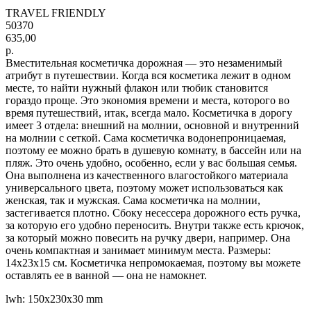
TRAVEL FRIENDLY
50370
635,00
р.
Вместительная косметичка дорожная — это незаменимый
атрибут в путешествии. Когда вся косметика лежит в одном
месте, то найти нужный флакон или тюбик становится
гораздо проще. Это экономия времени и места, которого во
время путешествий, итак, всегда мало. Косметичка в дорогу
имеет 3 отдела: внешний на молнии, основной и внутренний
на молнии с сеткой. Сама косметичка водонепроницаемая,
поэтому ее можно брать в душевую комнату, в бассейн или на
пляж. Это очень удобно, особенно, если у вас большая семья.
Она выполнена из качественного влагостойкого материала
универсального цвета, поэтому может использоваться как
женская, так и мужская. Сама косметичка на молнии,
застегивается плотно. Сбоку несессера дорожного есть ручка,
за которую его удобно переносить. Внутри также есть крючок,
за который можно повесить на ручку двери, например. Она
очень компактная и занимает минимум места. Размеры:
14х23х15 см. Косметичка непромокаемая, поэтому вы можете
оставлять ее в ванной — она не намокнет.
lwh: 150x230x30 mm