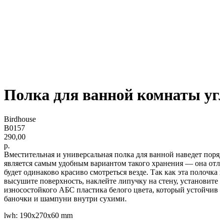
Полка для ванной комнаты уг
Birdhouse
B0157
290,00
р.
Вместительная и универсальная полка для ванной наведет пор
является самым удобным вариантом такого хранения — она отли
будет одинаково красиво смотреться везде. Так как эта полочк
высушите поверхность, наклейте липучку на стену, установите
износостойкого AБС пластика белого цвета, который устойчив 
баночки и шампуни внутри сухими.
lwh: 190x270x60 mm