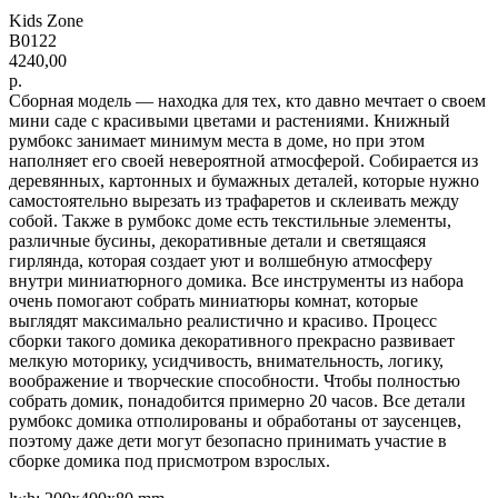
Kids Zone
B0122
4240,00
р.
Сборная модель — находка для тех, кто давно мечтает о своем
мини саде с красивыми цветами и растениями. Книжный
румбокс занимает минимум места в доме, но при этом
наполняет его своей невероятной атмосферой. Собирается из
деревянных, картонных и бумажных деталей, которые нужно
самостоятельно вырезать из трафаретов и склеивать между
собой. Также в румбокс доме есть текстильные элементы,
различные бусины, декоративные детали и светящаяся
гирлянда, которая создает уют и волшебную атмосферу
внутри миниатюрного домика. Все инструменты из набора
очень помогают собрать миниатюры комнат, которые
выглядят максимально реалистично и красиво. Процесс
сборки такого домика декоративного прекрасно развивает
мелкую моторику, усидчивость, внимательность, логику,
воображение и творческие способности. Чтобы полностью
собрать домик, понадобится примерно 20 часов. Все детали
румбокс домика отполированы и обработаны от заусенцев,
поэтому даже дети могут безопасно принимать участие в
сборке домика под присмотром взрослых.