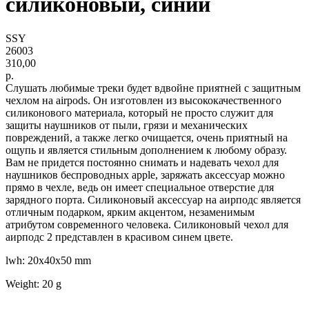
силиконовый, синий
SSY
26003
310,00
р.
Слушать любимые треки будет вдвойне приятней с защитным
чехлом на airpods. Он изготовлен из высококачественного
силиконового материала, который не просто служит для
защиты наушников от пыли, грязи и механических
повреждений, а также легко очищается, очень приятный на
ощупь и является стильным дополнением к любому образу.
Вам не придется постоянно снимать и надевать чехол для
наушников беспроводных apple, заряжать аксессуар можно
прямо в чехле, ведь он имеет специальное отверстие для
зарядного порта. Силиконовый аксессуар на аирподс является
отличным подарком, ярким акцентом, незаменимым
атрибутом современного человека. Силиконовый чехол для
аирподс 2 представлен в красивом синем цвете.
lwh: 20x40x50 mm
Weight: 20 g