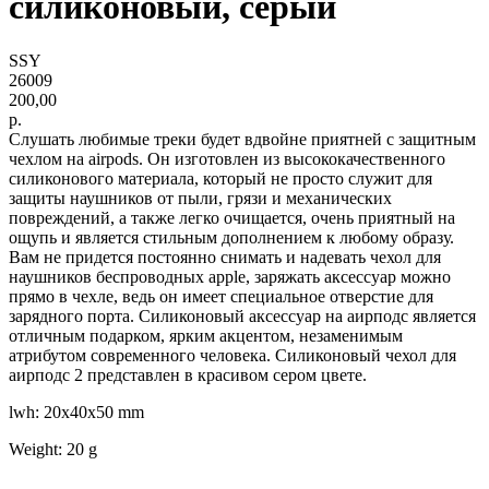
силиконовый, серый
SSY
26009
200,00
р.
Слушать любимые треки будет вдвойне приятней с защитным
чехлом на airpods. Он изготовлен из высококачественного
силиконового материала, который не просто служит для
защиты наушников от пыли, грязи и механических
повреждений, а также легко очищается, очень приятный на
ощупь и является стильным дополнением к любому образу.
Вам не придется постоянно снимать и надевать чехол для
наушников беспроводных apple, заряжать аксессуар можно
прямо в чехле, ведь он имеет специальное отверстие для
зарядного порта. Силиконовый аксессуар на аирподс является
отличным подарком, ярким акцентом, незаменимым
атрибутом современного человека. Силиконовый чехол для
аирподс 2 представлен в красивом сером цвете.
lwh: 20x40x50 mm
Weight: 20 g