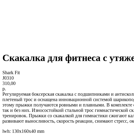
Скакалка для фитнеса с утяж
Shark Fit
J0310
310,00
р.
Регулируемая боксерская скакалка с подшипниками и антисколь
плетеный трос и оснащена инновационной системой шарикоподш
этому прыжки получаются ровными и плавными. В комплекте ес
так и без них. Износостойкий стальной трос гимнастической с
тренировок. Прыжки со скакалкой для гимнастики сжигают кал
развивают выносливость, скорость реакции, снимают стресс, 
lwh: 130x160x40 mm