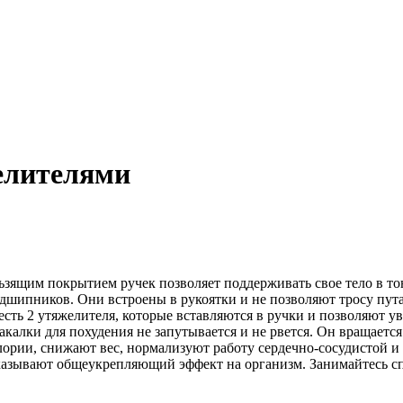
елителями
зящим покрытием ручек позволяет поддерживать свое тело в тон
ипников. Они встроены в рукоятки и не позволяют тросу путат
ть 2 утяжелителя, которые вставляются в ручки и позволяют ув
какалки для похудения не запутывается и не рвется. Он вращает
ории, снижают вес, нормализуют работу сердечно-сосудистой и
оказывают общеукрепляющий эффект на организм. Занимайтесь с