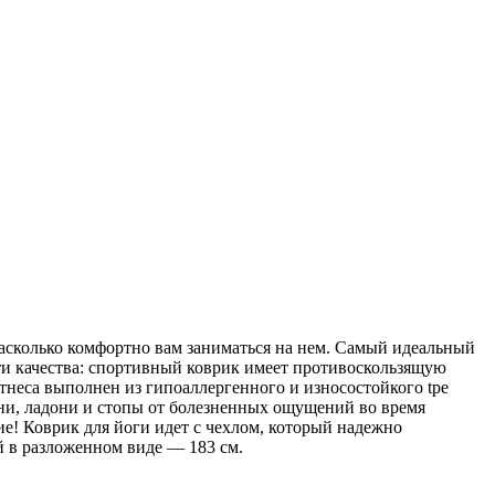
насколько комфортно вам заниматься на нем. Самый идеальный
эти качества: спортивный коврик имеет противоскользящую
тнеса выполнен из гипоаллергенного и износостойкого tpe
ни, ладони и стопы от болезненных ощущений во время
е! Коврик для йоги идет с чехлом, который надежно
й в разложенном виде — 183 см.