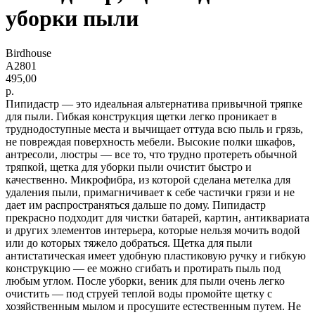
уборки пыли
Birdhouse
A2801
495,00
р.
Пипидастр — это идеальная альтернатива привычной тряпке
для пыли. Гибкая конструкция щетки легко проникает в
труднодоступные места и вычищает оттуда всю пыль и грязь,
не повреждая поверхность мебели. Высокие полки шкафов,
антресоли, люстры — все то, что трудно протереть обычной
тряпкой, щетка для уборки пыли очистит быстро и
качественно. Микрофибра, из которой сделана метелка для
удаления пыли, примагничивает к себе частички грязи и не
дает им распространяться дальше по дому. Пипидастр
прекрасно подходит для чистки батарей, картин, антиквариата
и других элементов интерьера, которые нельзя мочить водой
или до которых тяжело добраться. Щетка для пыли
антистатическая имеет удобную пластиковую ручку и гибкую
конструкцию — ее можно сгибать и протирать пыль под
любым углом. После уборки, веник для пыли очень легко
очистить — под струей теплой воды промойте щетку с
хозяйственным мылом и просушите естественным путем. Не