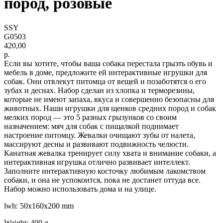
пород, розовые
SSY
G0503
420,00
р.
Если вы хотите, чтобы ваша собака перестала грызть обувь и
мебель в доме, предложите ей интерактивные игрушки для
собак. Они отвлекут питомца от вещей и позаботятся о его
зубах и деснах. Набор сделан из хлопка и терморезины,
которые не имеют запаха, вкуса и совершенно безопасны для
животных. Наши игрушки для щенков средних пород и собак
мелких пород — это 5 разных грызунков со своим
назначением: мяч для собак с пищалкой поднимает
настроение питомцу. Жевалки очищают зубы от налета,
массируют десны и развивают подвижность челюсти.
Канатная жевалка тренирует силу хвата и внимание собаки, а
интерактивная игрушка отлично развивает интеллект.
Заполните интерактивную косточку любимым лакомством
собаки, и она не успокоится, пока не достанет оттуда все.
Набор можно использовать дома и на улице.
lwh: 50x160x200 mm
Weight: 400 g