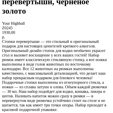
перевертыши, черненое
золото
Your Highball
Z0245
1930,00
р.
Стопки перевертыши — это стильный и оригинальный
подарок для настоящих ценителей крепкого алкоголя.
Оригинальный дизайн стопок для водки необычно украсит
стол и вызовет восхищение у всех ваших гостей! Набор
рюмок имеет классическую стеклянную стопку, а вот ножки
выполнены в виде голов животных по восточному
календарю. Все 12 животных на рюмках выполнены
качественно, с максимальной детализацией, что делает наш
набор прекрасным подарком для близкого человека!
Подарочные стопки выполнены из огнеупорного стекла, а
ножки — из сплава латуни и олова. Объем каждой рюмочки
— 30 мл. Наш набор подойдет для водки, коньяка, ликера и
шотов. Наливать напиток можно сразу в рюмки — в
перевернутом виде рюмочка устойчиво стоит на столе и не
шатается, так как имеет три точки опоры. Набор приходит в
красивой подарочной упаковке.