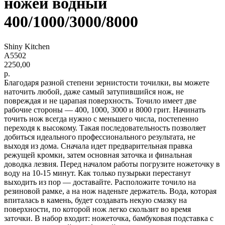
ножей водный
400/1000/3000/8000
Shiny Kitchen
A5502
2250,00
р.
Благодаря разной степени зернистости точилки, вы можете
наточить любой, даже самый затупившийся нож, не
повреждая и не царапая поверхность. Точило имеет две
рабочие стороны — 400, 1000, 3000 и 8000 грит. Начинать
точить нож всегда нужно с меньшего числа, постепенно
переходя к высокому. Такая последовательность позволяет
добиться идеального профессионального результата, не
выходя из дома. Сначала идет предварительная правка
режущей кромки, затем основная заточка и финальная
доводка лезвия. Перед началом работы погрузите ножеточку в
воду на 10-15 минут. Как только пузырьки перестанут
выходить из пор — доставайте. Расположите точило на
резиновой рамке, а на нож наденьте держатель. Вода, которая
впиталась в камень, будет создавать некую смазку на
поверхности, по которой нож легко скользит во время
заточки. В набор входит: ножеточка, бамбуковая подставка с