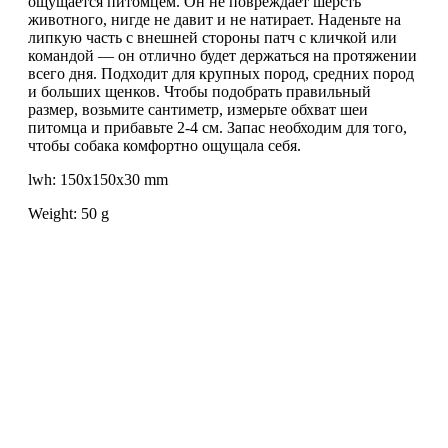
ощущается питомцем. Он не повреждает шерсть
животного, нигде не давит и не натирает. Наденьте на
липкую часть с внешней стороны патч с кличкой или
командой — он отлично будет держаться на протяжении
всего дня. Подходит для крупных пород, средних пород
и больших щенков. Чтобы подобрать правильный
размер, возьмите сантиметр, измерьте обхват шеи
питомца и прибавьте 2-4 см. Запас необходим для того,
чтобы собака комфортно ощущала себя.
lwh: 150x150x30 mm
Weight: 50 g