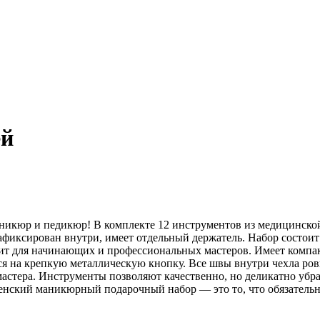
ей
аникюр и педикюр! В комплекте 12 инструментов из медицинской
иксирован внутри, имеет отдельный держатель. Набор состоит и
дит для начинающих и профессиональных мастеров. Имеет компакт
ся на крепкую металлическую кнопку. Все швы внутри чехла ров
мастера. Инструменты позволяют качественно, но деликатно убр
женский маникюрный подарочный набор — это то, что обязатель