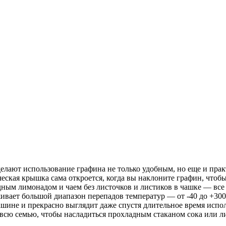
делают использование графина не только удобным, но еще и пр
тическая крышка сама откроется, когда вы наклоните графин, что
дным лимонадом и чаем без листочков и листиков в чашке — все
ивает большой диапазон перепадов температур — от -40 до +300°
шине и прекрасно выглядит даже спустя длительное время испол
 всю семью, чтобы насладиться прохладным стаканом сока или л