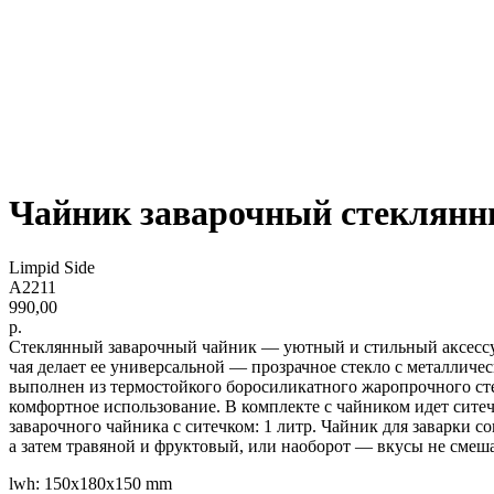
Чайник заварочный стеклянн
Limpid Side
A2211
990,00
р.
Стеклянный заварочный чайник — уютный и стильный аксессуа
чая делает ее универсальной — прозрачное стекло с металли
выполнен из термостойкого боросиликатного жаропрочного стек
комфортное использование. В комплекте с чайником идет ситеч
заварочного чайника с ситечком: 1 литр. Чайник для заварки 
а затем травяной и фруктовый, или наоборот — вкусы не смеш
lwh: 150x180x150 mm