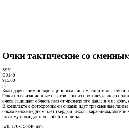
Очки тактические со сменны
SSY
G0148
915,00
р.
Благодаря своим поляризационным линзам, спортивные очки пр
Очки поляризационные изготовлены из противоударного полик
очков защищает область глаз от чрезмерного давления на кожу,
В комплекте с фотохромными очками идут три сменные линзы пр
очкам велосипедным идет твердый чехол с карабином, мягкий ч
поэтому подходят под любой тип лица.
lwh: 170x150x40 mm