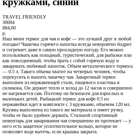
кружками, синий
TRAVEL FRIENDLY
30004
884,00
р.
Наш мини термос для чая и кофе — это лучший друг в любой
поездке! Чашечка горячего напитка всегда невероятно бодрит
и согревает даже в самую прохладную погоду. Его можно
использовать как походный, туристический, для рыбалки или
как повседневный, чтобы брать с собой горячую воду и
заваривать любимый напиток. Объем металлического термоса
— 0.5 л. Такого объема хватит на четверых человек, чтобы
перекусить и выпить чашечку чая. Заварочный термос
выполнен из нержавеющей стали, пищевого пластика и
силикона. Он держит тепло и холод до 12 часов и совершенно
не нагревается сам. Поэтому он безопасен для взрослых и
маленьких детей. Рыбацкий термос для кофе 0.5 из
нержавейки идет в комплекте с 3 кружками, объемом 120 мл.
Кружка выполнена из такого же материала и имеет ручку,
чтобы ее было удобнее держать. Стальной спортивный
инвентарь для заваривания чая совершенно не протекает — у
него есть защитное уплотнительное кольцо, которое не
позволяет воде вытечь, если крышка закрыта.