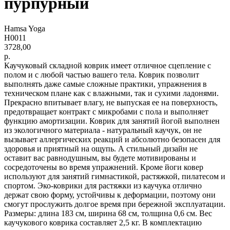
пурпурный
Hamsa Yoga
H0011
3728,00
р.
Каучуковый складной коврик имеет отличное сцепление с
полом и с любой частью вашего тела. Коврик позволит
выполнять даже самые сложные практики, упражнения в
техническом плане как с влажными, так и сухими ладонями.
Прекрасно впитывает влагу, не выпуская ее на поверхность,
предотвращает контракт с микробами с пола и выполняет
функцию амортизации. Коврик для занятий йогой выполнен
из экологичного материала - натуральный каучук, он не
вызывает аллергических реакций и абсолютно безопасен для
здоровья и приятный на ощупь. А стильный дизайн не
оставит вас равнодушным, вы будете мотивированы и
сосредоточены во время упражнений. Кроме йоги ковер
используют для занятий гимнастикой, растяжкой, пилатесом и
спортом. Эко-коврики для растяжки из каучука отлично
держат свою форму, устойчивы к деформации, поэтому они
смогут прослужить долгое время при бережной эксплуатации.
Размеры: длина 183 см, ширина 68 см, толщина 0,6 см. Вес
каучукового коврика составляет 2,5 кг. В комплектацию