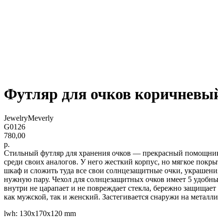
Футляр для очков коричневый
JewelryMeverly
G0126
780,00
р.
Стильный футляр для хранения очков — прекрасный помощник 
среди своих аналогов. У него жесткий корпус, но мягкое покр
шкаф и сложить туда все свои солнцезащитные очки, украшения
нужную пару. Чехол для солнцезащитных очков имеет 5 удобны
внутри не царапает и не повреждает стекла, бережно защищае
как мужской, так и женский. Застегивается снаружи на металл
lwh: 130x170x120 mm