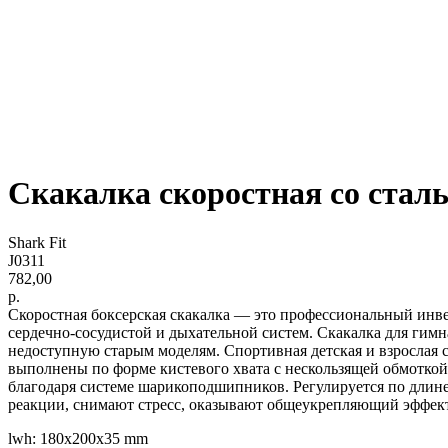
Скакалка скоростная со стал
Shark Fit
J0311
782,00
р.
Скоростная боксерская скакалка — это профессиональный инве
сердечно-сосудистой и дыхательной систем. Скакалка для гим
недоступную старым моделям. Спортивная детская и взрослая с
выполнены по форме кистевого хвата с нескользящей обмоткой,
благодаря системе шарикоподшипников. Регулируется по длине
реакции, снимают стресс, оказывают общеукрепляющий эффект 
lwh: 180x200x35 mm